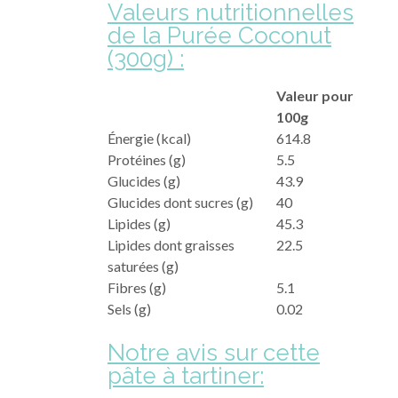
Valeurs nutritionnelles
de la Purée Coconut
(300g) :
Valeur pour
100g
Énergie (kcal)
614.8
Protéines (g)
5.5
Glucides (g)
43.9
Glucides dont sucres (g)
40
Lipides (g)
45.3
Lipides dont graisses
22.5
saturées (g)
Fibres (g)
5.1
Sels (g)
0.02
Notre avis sur cette
pâte à tartiner
: