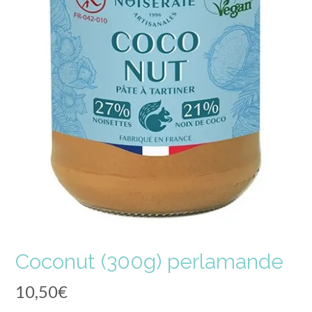
Coconut (300g) perlamande
10,50
€