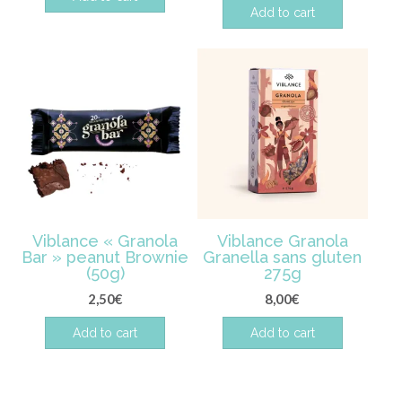
Add to cart
Viblance « Granola
Viblance Granola
Bar » peanut Brownie
Granella sans gluten
(50g)
275g
2,50
€
8,00
€
Add to cart
Add to cart