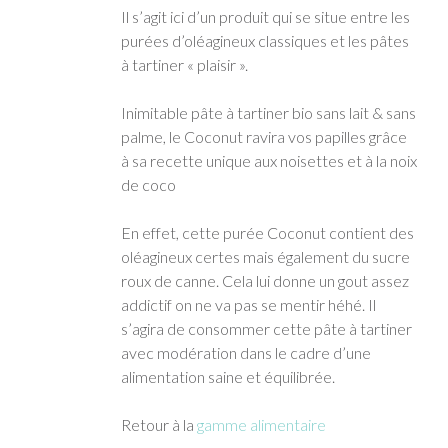
Il s’agit ici d’un produit qui se situe entre les
purées d’oléagineux classiques et les pâtes
à tartiner « plaisir ».
Inimitable pâte à tartiner bio sans lait & sans
palme, le Coconut ravira vos papilles grâce
à sa recette unique aux noisettes et à la noix
de coco
En effet, cette purée Coconut contient des
oléagineux certes mais également du sucre
roux de canne. Cela lui donne un gout assez
addictif on ne va pas se mentir héhé. Il
s’agira de consommer cette pâte à tartiner
avec modération dans le cadre d’une
alimentation saine et équilibrée.
Retour à la
gamme alimentaire