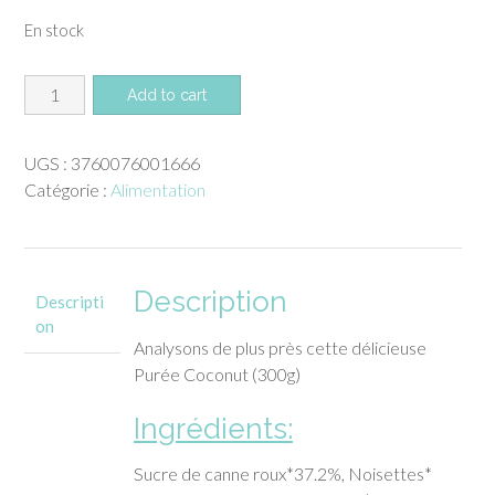
En stock
quantité
Add to cart
de
Coconut
UGS :
3760076001666
(300g)
Catégorie :
Alimentation
perlamande
Description
Descripti
on
Analysons de plus près cette délicieuse
Purée Coconut (300g)
Ingrédients:
Sucre de canne roux*37.2%, Noisettes*