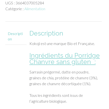
UGS :
3664037005284
Chanvre
Catégorie :
Alimentation
sans
gluten
(350gr)
Description
Descripti
on
Kokoji est une marque Bio et Française.
Ingrédients du Porridge
Chanvre sans gluten :
Sarrasin prégermé, datte en poudre,
graines de chia, protéine de chanvre (3%),
graines de chanvre décortiquée (1%).
Tous les ingrédients sont issus de
l’agriculture biologique.