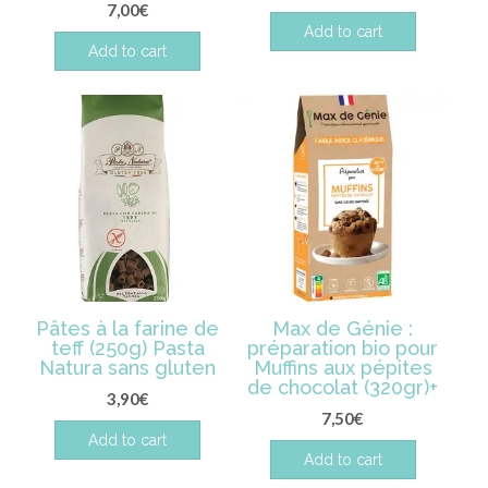
7,00
€
Add to cart
Add to cart
Pâtes à la farine de
Max de Génie :
teff (250g) Pasta
préparation bio pour
Natura sans gluten
Muffins aux pépites
de chocolat (320gr)+
3,90
€
7,50
€
Add to cart
Add to cart