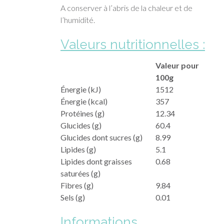
A conserver à l’abris de la chaleur et de
l’humidité.
Valeurs nutritionnelles :
Valeur pour
100g
Énergie (kJ)
1512
Énergie (kcal)
357
Protéines (g)
12.34
Glucides (g)
60.4
Glucides dont sucres (g)
8.99
Lipides (g)
5.1
Lipides dont graisses
0.68
saturées (g)
Fibres (g)
9.84
Sels (g)
0.01
Informations