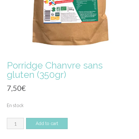
Porridge Chanvre sans
gluten (350gr)
7,50
€
En stock
quantité
Add to cart
de
Porridge