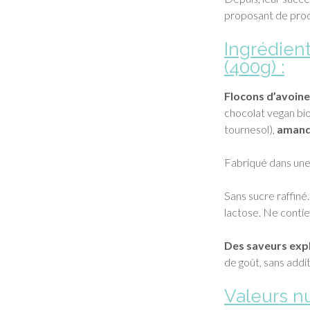
proposant de produ
Ingrédien
(400g) :
Flocons d’avoine
chocolat vegan bio
tournesol),
amand
Fabriqué dans une 
Sans sucre raffiné
lactose. Ne contien
Des saveurs expl
de goût, sans addi
Valeurs nu