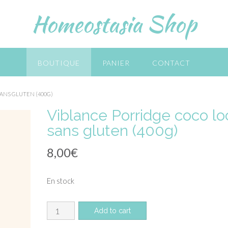
Homeostasia Shop
BOUTIQUE
PANIER
CONTACT
ANS GLUTEN (400G)
Viblance Porridge coco lo
sans gluten (400g)
8,00
€
En stock
quantité
Add to cart
de