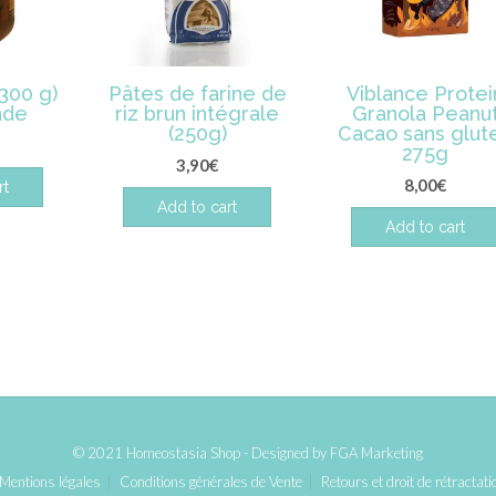
300 g)
Pâtes de farine de
Viblance Protei
nde
riz brun intégrale
Granola Peanu
(250g)
Cacao sans glut
275g
3,90
€
8,00
€
rt
Add to cart
Add to cart
© 2021 Homeostasia Shop - Designed by
FGA Marketing
Mentions légales
Conditions générales de Vente
Retours et droit de rétractati