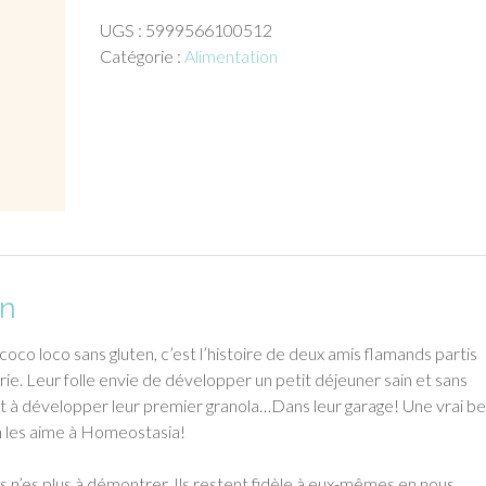
Viblance
UGS :
5999566100512
Porridge
Catégorie :
Alimentation
coco
loco
sans
gluten
(400g)
on
coco loco sans gluten, c’est l’histoire de deux amis flamands partis
grie. Leur folle envie de développer un petit déjeuner sain et sans
uit à développer leur premier granola…Dans leur garage! Une vrai be
 les aime à Homeostasia!
s n’es plus à démontrer. Ils restent fidèle à eux-mêmes en nous