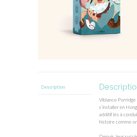
Descripti
Description
Viblance Porridge 
s’installer en Hon
additif les à cond
histoire comme on
Depuis, leur succè