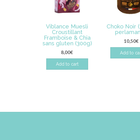
Viblance Muesli
Choko Noir (
Croustillant
perlama
Framboise & Chia
10,50
€
sans gluten (300g)
8,00
€
Add to ca
Add to cart