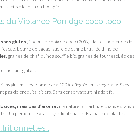
its faits à la main en Hongrie.
ts du Viblance Porridge coco loco
 sans gluten
, flocons de noix de coco (20%), dattes, nectar de dat
 (cacao, beurre de cacao, sucre de canne brut, lécithine de
es,
graines de chia*, quinoa soufflé bio, graines de tournesol, épices
usine sans gluten.
. Sans gluten. Il est composé à 100% d’ingrédients végétaux. Sans
t pas de produits laitiers. Sans conservateurs ni additifs.
osives, mais pas d’arôme :
ni « naturel » ni artificiel. Sans exhaus
tifs. Uniquement de vrais ingrédients naturels à base de plantes.
tritionnelles :