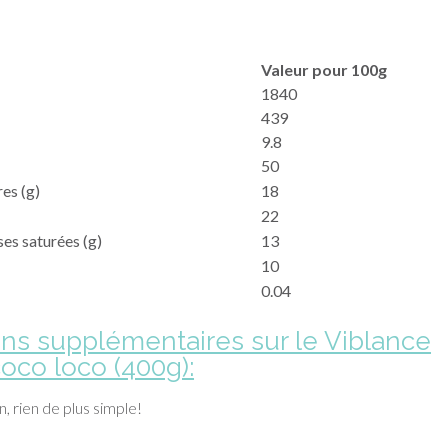
Valeur pour 100g
1840
439
9.8
50
es (g)
18
22
ses saturées (g)
13
10
0.04
ons supplémentaires sur le
Viblance
coco loco (400g)
:
, rien de plus simple!