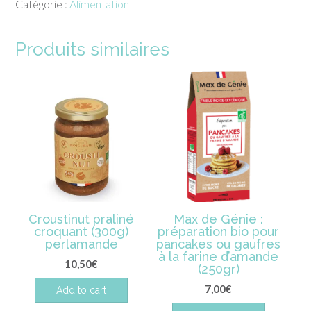
Catégorie :
Alimentation
coco
Produits similaires
Croustinut praliné
Max de Génie :
croquant (300g)
préparation bio pour
perlamande
pancakes ou gaufres
à la farine d’amande
10,50
€
(250gr)
7,00
€
Add to cart