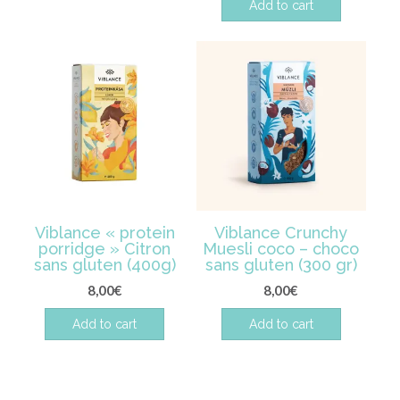
Add to cart
Viblance « protein
Viblance Crunchy
porridge » Citron
Muesli coco – choco
sans gluten (400g)
sans gluten (300 gr)
8,00
€
8,00
€
Add to cart
Add to cart