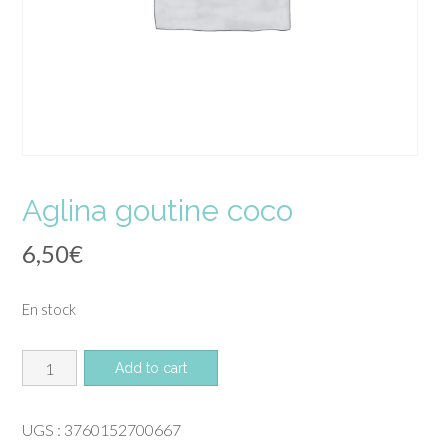
Aglina goutine coco
6,50
€
En stock
quantité
Add to cart
de
Aglina
UGS :
3760152700667
goutine