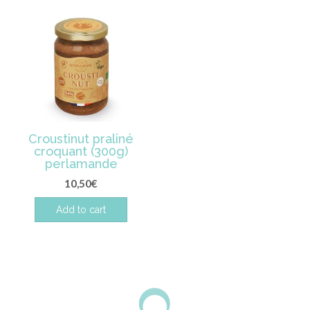
Croustinut praliné
croquant (300g)
perlamande
10,50
€
Add to cart