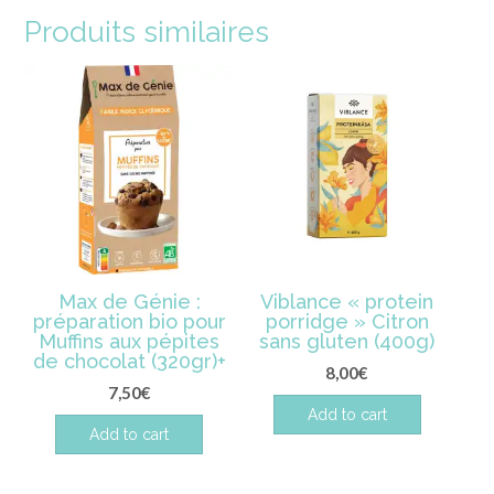
Produits similaires
Max de Génie :
Viblance « protein
préparation bio pour
porridge » Citron
Muffins aux pépites
sans gluten (400g)
de chocolat (320gr)+
8,00
€
7,50
€
Add to cart
Add to cart