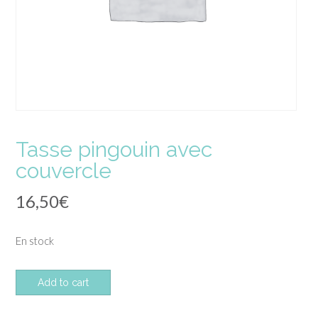
Tasse pingouin avec
couvercle
16,50
€
En stock
quantité
Add to cart
de
Tasse