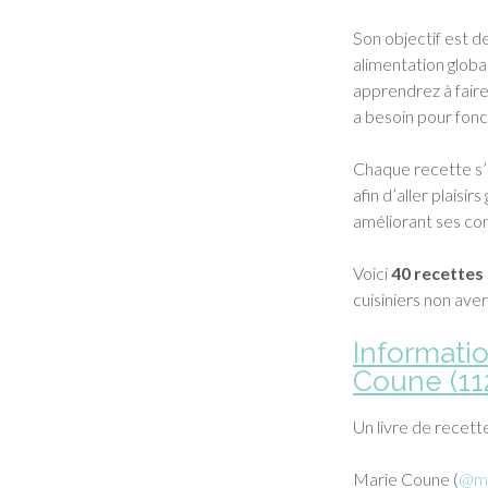
Son objectif est d
alimentation globa
apprendrez à faire
a besoin pour fonc
Chaque recette s’
afin d’aller plaisi
améliorant ses co
Voici
40 recettes
cuisiniers non aver
Informatio
Coune (112
Un livre de recett
Marie Coune (
@ma