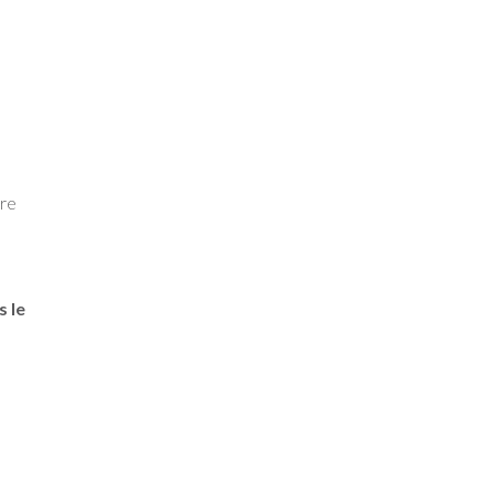
vre
s le