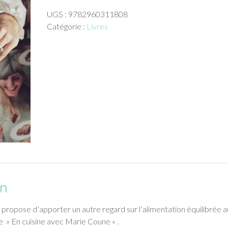
En
UGS :
9782960311808
cuisine
Catégorie :
Livres
avec
Marie
Coune
(112
pages)
on
ropose d’apporter un autre regard sur l’alimentation équilibrée a
re » En cuisine avec Marie Coune « .