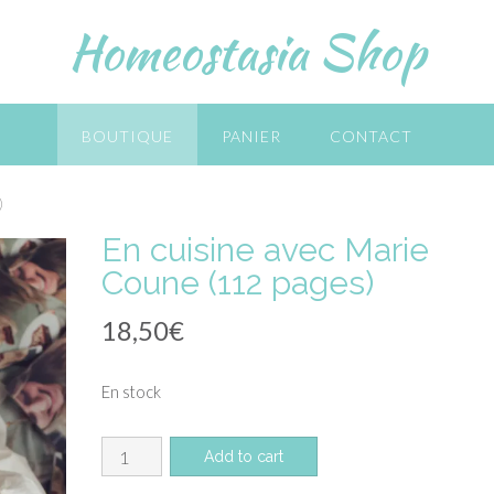
Homeostasia Shop
BOUTIQUE
PANIER
CONTACT
)
En cuisine avec Marie
Coune (112 pages)
18,50
€
En stock
quantité
Add to cart
de