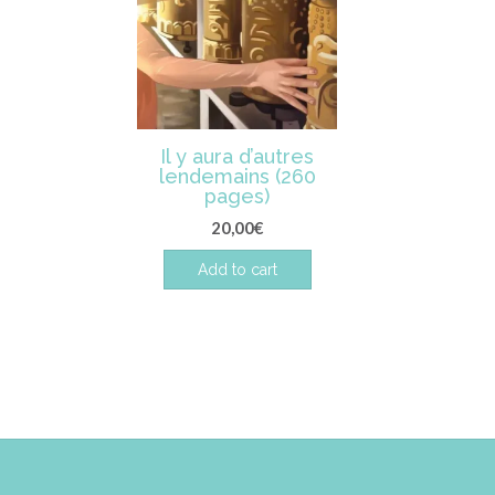
Il y aura d’autres
lendemains (260
pages)
20,00
€
Add to cart