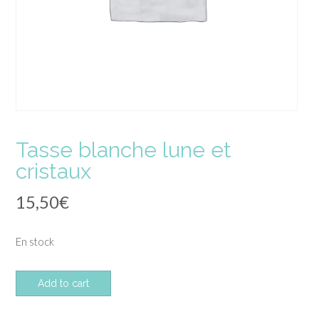
Tasse blanche lune et
cristaux
15,50
€
En stock
quantité
Add to cart
de
Tasse