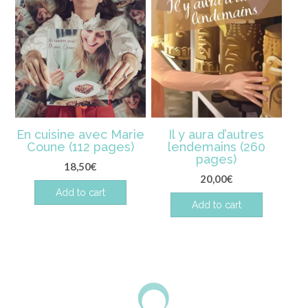
En cuisine avec Marie
Il y aura d’autres
Coune (112 pages)
lendemains (260
pages)
18,50
€
20,00
€
Add to cart
Add to cart