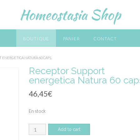
Homeostasia Shop
BOUTIQUE
PANIER
CONTACT
T ENERGETICA NATURA 60 CAPS
Receptor Support
energetica Natura 60 cap
46,45
€
En stock
quantité
Add to cart
de