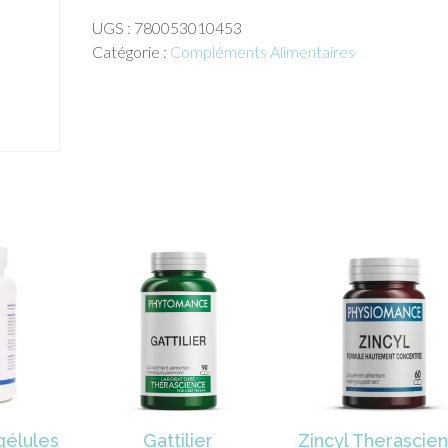
Receptor
UGS :
780053010453
Support
Catégorie :
Compléments Alimentaires
energetica
Natura
60
caps
gélules
Gattilier
Zincyl Therascie