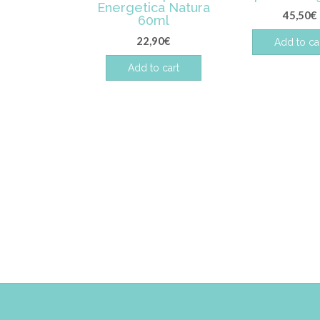
Energetica Natura
45,50
€
60ml
22,90
€
Add to ca
Add to cart