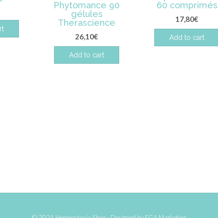
Phytomance 90
60 comprimés
gélules
17,80
€
Therascience
rt
26,10
€
Add to cart
Add to cart
© 2021 Homeostasia Shop - Designed by
FGA Marketing