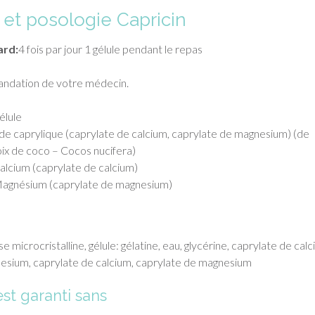
n et posologie Capricin
ard:
4 fois par jour 1 gélule pendant le repas
ndation de votre médecin.
élule
de caprylique (caprylate de calcium, caprylate de magnesium) (de
noix de coco – Cocos nucifera)
alcium (caprylate de calcium)
agnésium (caprylate de magnesium)
ose microcristalline, gélule: gélatine, eau, glycérine, caprylate de calc
esium, caprylate de calcium, caprylate de magnesium
st garanti sans