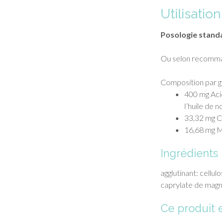
Utilisatio
Posologie stand
Ou selon recomma
Composition par g
400 mg Aci
l’huile de 
33,32 mg C
16,68 mg M
Ingrédients
agglutinant: cellul
caprylate de magn
Ce produit e