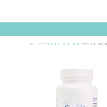
Skip
to
content
ACCUEIL
/
COMPLÉMENTS ALIMENTAIRES
/ CAPRICIN 100 GÉL