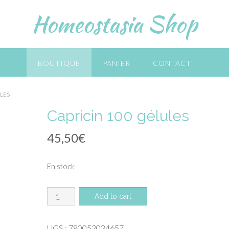
Homeostasia Shop
BOUTIQUE
PANIER
CONTACT
ULES
Capricin 100 gélules
45,50
€
En stock
quantité
Add to cart
de
Capricin
UGS :
780053034657