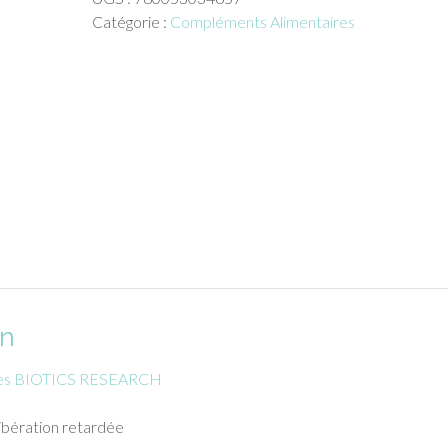
100
Catégorie :
Compléments Alimentaires
gélules
on
ules BIOTICS RESEARCH
libération retardée