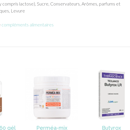
 (y compris lactose), Sucre, Conservateurs, Arômes, parfums et
iques, Levure
e
compléments alimentaires
 60 gél
Perméa-mix
Butyrox