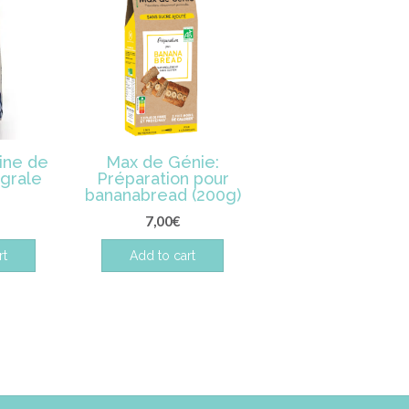
ine de
Max de Génie:
égrale
Préparation pour
bananabread (200g)
7,00
€
rt
Add to cart