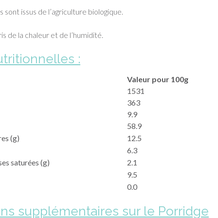
s sont issus de l’agriculture biologique.
is de la chaleur et de l’humidité.
tritionnelles :
Valeur pour 100g
1531
363
9.9
58.9
es (g)
12.5
6.3
ses saturées (g)
2.1
9.5
0.0
ons supplémentaires sur le Porridge