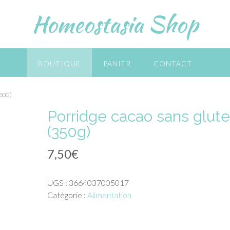
Homeostasia Shop
BOUTIQUE
PANIER
CONTACT
50G)
Porridge cacao sans glut
(350g)
7,50
€
UGS :
3664037005017
Catégorie :
Alimentation