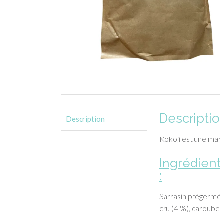
Descripti
Description
Kokoji est une ma
Ingrédien
:
Sarrasin prégermé
cru (4 %), caroube