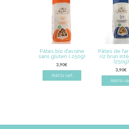
Pâtes bio d’avoine
Pâtes de far
sans gluten ( 250g)
riz brun int
(250g)
3,90
€
3,90
€
Add to cart
Add to ca