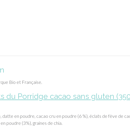
on
rque Bio et Française.
ts du Porridge cacao sans gluten (35
, datte en poudre, cacao cru en poudre (6 %), éclats de fève de c
 en poudre (3%), graines de chia.