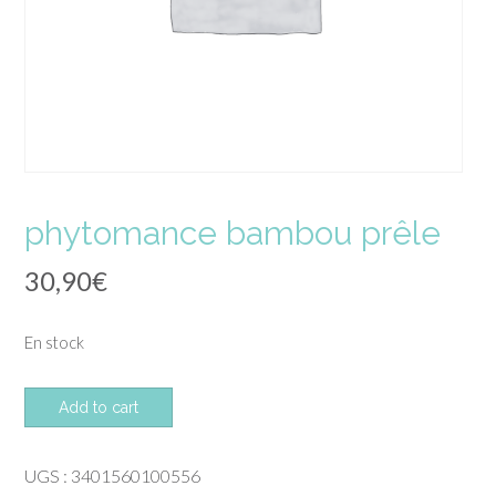
phytomance bambou prêle
30,90
€
En stock
quantité
Add to cart
de
phytomance
UGS :
3401560100556
bambou