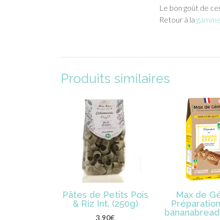
Le bon goût de ce
Retour à la
gamme 
Produits similaires
Pâtes de Petits Pois
Max de Gé
& Riz Int. (250g)
Préparation
bananabread
3,90
€