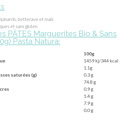
ts
épinards, betterave et maïs
iques et sans gluten
es PÂTES Marguerites Bio & Sans
0g) Pasta Natura:
100g
que
1459 kj/344 kcal
1.1g
isses saturées (g)
0.3 g
74.8 g
ucres
0.9 g
1.4 g
7.9 g
0.0 g
s