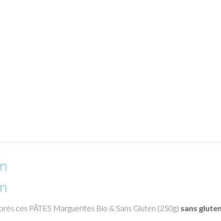
on
on
 près ces PÂTES Marguerites Bio & Sans Gluten (250g)
sans glute