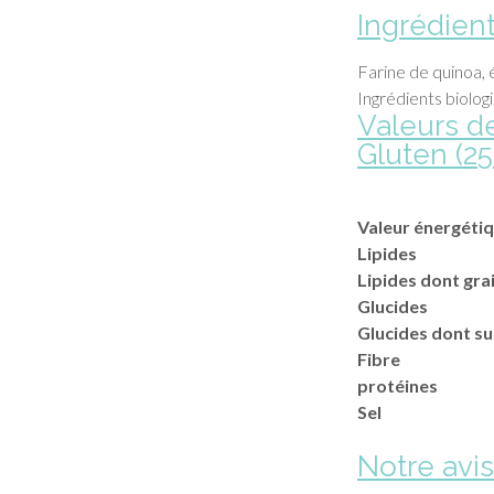
Ingrédien
Farine de quinoa, 
Ingrédients biolog
Valeurs d
Gluten (25
Valeur énergéti
Lipides
Lipides dont gra
Glucides
Glucides dont s
Fibre
protéines
Sel
Notre avi