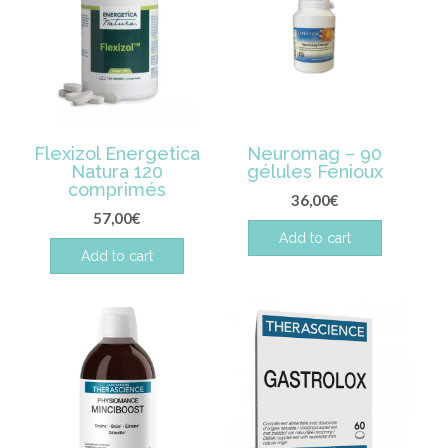
Flexizol Energetica
Neuromag – 90
Natura 120
gélules Fenioux
comprimés
36,00
€
57,00
€
Add to cart
Add to cart