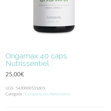
Origamax 40 caps
Nutrissentiel
25,00
€
UGS :
5430000531603
Catégorie :
Compléments Alimentaires