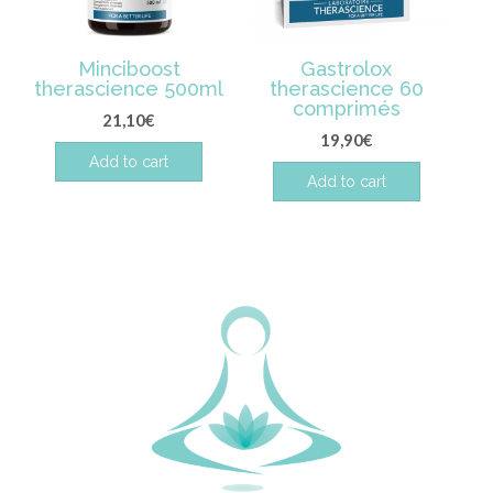
Minciboost
Gastrolox
therascience 500ml
therascience 60
comprimés
21,10
€
19,90
€
Add to cart
Add to cart