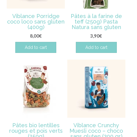
Viblance Porridge
Pâtes à la farine de
coco loco sans gluten
teff (250g) Pasta
(400g)
Natura sans gluten
8,00
€
3,90
€
Add to cart
Add to cart
Pâtes bio lentilles
Viblance Crunchy
rouges et pois verts
Muesli coco – choco
(250g)
sans gluten (300 gr)