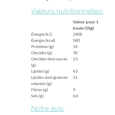
Valeurs nutritionnelles:
Valeur pour 1
boule (18g)
Énergie (kJ)
2408
Énergie (kcal)
580
Protéines (g)
14
Glucides (g)
30
Glucides dont sucres
23
(g)
Lipides (g)
43
Lipides dont graisses
21
saturées (g)
Fibres (g)
9
Sels (g)
0.6
Notre avis: