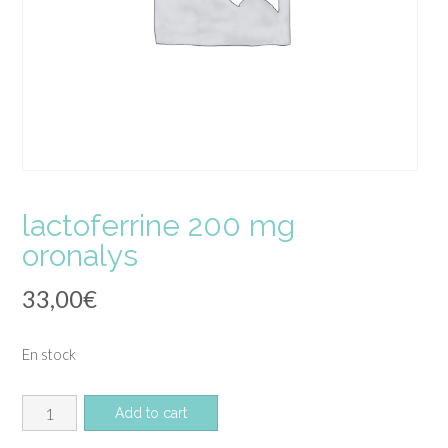
lactoferrine 200 mg
oronalys
33,00
€
En stock
quantité
Add to cart
de