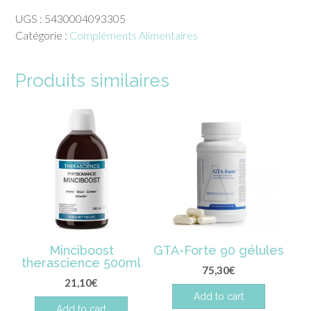
lactoferrine
UGS :
5430004093305
200
Catégorie :
Compléments Alimentaires
mg
oronalys
Produits similaires
Minciboost
GTA-Forte 90 gélules
therascience 500ml
75,30
€
21,10
€
Add to cart
Add to cart