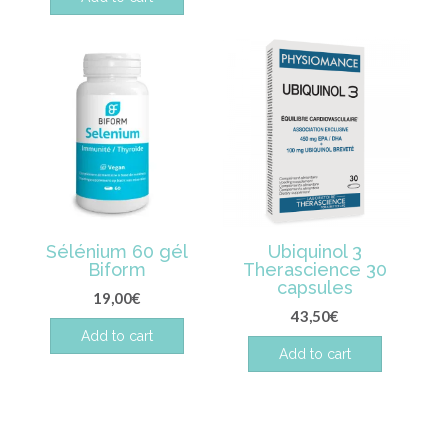
Sélénium 60 gél
Ubiquinol 3
Biform
Therascience 30
capsules
19,00
€
43,50
€
Add to cart
Add to cart