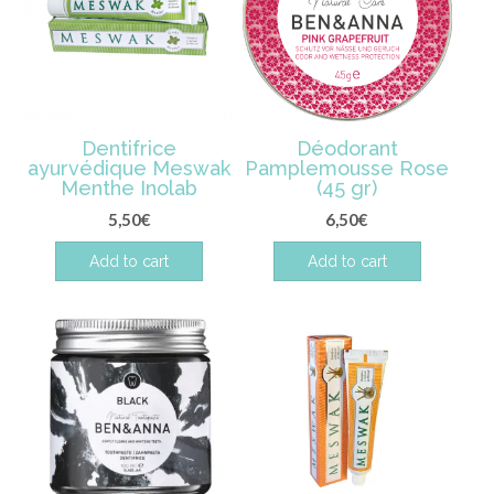
Dentifrice
Déodorant
ayurvédique Meswak
Pamplemousse Rose
Menthe Inolab
(45 gr)
5,50
€
6,50
€
Add to cart
Add to cart