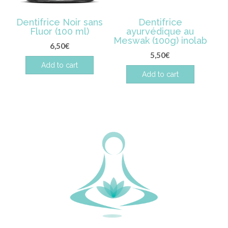
Dentifrice Noir sans
Dentifrice
Fluor (100 ml)
ayurvédique au
Meswak (100g) inolab
6,50
€
5,50
€
Add to cart
Add to cart