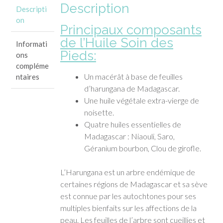
Description
Descripti
on
Principaux composants
de l’Huile Soin des
Informati
Pieds:
ons
compléme
Un macérât à base de feuilles
ntaires
d’harungana de Madagascar.
Une huile végétale extra-vierge de
noisette.
Quatre huiles essentielles de
Madagascar : Niaouli, Saro,
Géranium bourbon, Clou de girofle.
L’Harungana est un arbre endémique de
certaines régions de Madagascar et sa sève
est connue par les autochtones pour ses
multiples bienfaits sur les affections de la
peau. Les feuilles de l’arbre sont cueillies et