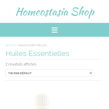
Skip
Homeostasia Shop
to
content
ACCUEIL
/ HUILES ESSENTIELLES
Huiles Essentielles
2 résultats affichés