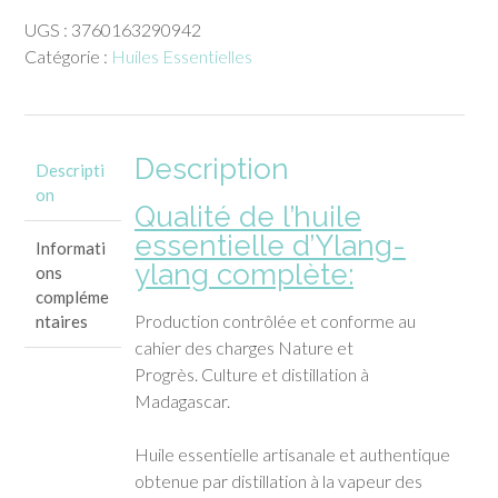
Huile
UGS :
3760163290942
essentielle
Catégorie :
Huiles Essentielles
d'Ylang-
ylang
complète
(10ml)
Description
Descripti
on
Qualité de l’huile
essentielle d’Ylang-
Informati
ylang complète:
ons
compléme
Production contrôlée et conforme au
ntaires
cahier des charges Nature et
Progrès. Culture et distillation à
Madagascar.
Huile essentielle artisanale et authentique
obtenue par distillation à la vapeur des