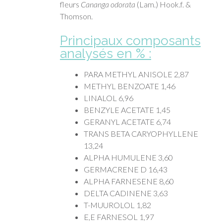
fleurs
Cananga odorata
(Lam.) Hook.f. &
Thomson.
Principaux composants
analysés en % :
PARA METHYL ANISOLE 2,87
METHYL BENZOATE 1,46
LINALOL 6,96
BENZYLE ACETATE 1,45
GERANYL ACETATE 6,74
TRANS BETA CARYOPHYLLENE
13,24
ALPHA HUMULENE 3,60
GERMACRENE D 16,43
ALPHA FARNESENE 8,60
DELTA CADINENE 3,63
T-MUUROLOL 1,82
E,E FARNESOL 1,97