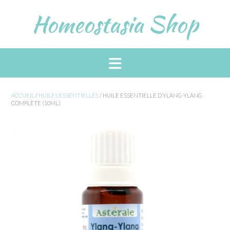
Skip
Homeostasia Shop
to
content
ACCUEIL
/
HUILES ESSENTIELLES
/ HUILE ESSENTIELLE D’YLANG-YLANG
COMPLÈTE (10ML)