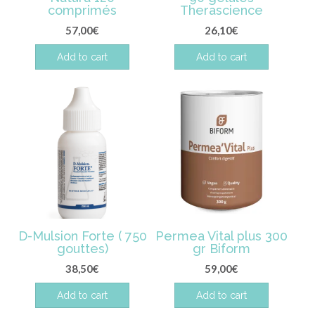
comprimés
Therascience
57,00
€
26,10
€
Add to cart
Add to cart
D-Mulsion Forte ( 750
Permea Vital plus 300
gouttes)
gr Biform
38,50
€
59,00
€
Add to cart
Add to cart