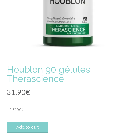
Houblon 90 gélules
Therascience
31,90
€
En stock
quantité
Add to cart
de