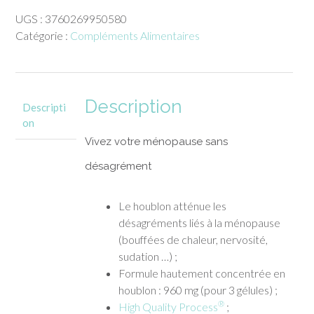
Houblon
UGS :
3760269950580
90
Catégorie :
Compléments Alimentaires
gélules
Therascience
Description
Descripti
on
Vivez votre ménopause sans
désagrément
Le houblon atténue les
désagréments liés à la ménopause
(bouffées de chaleur, nervosité,
sudation …) ;
Formule hautement concentrée en
houblon : 960 mg (pour 3 gélules) ;
®
High Quality Process
;