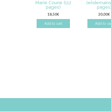
Marie Coune (112
lendemains
pages)
pages
18,50
€
20,00
€
Add to cart
Add to ca