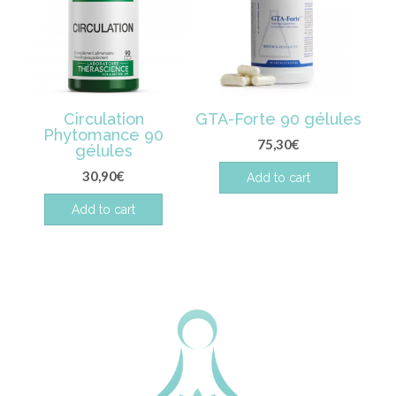
Circulation
GTA-Forte 90 gélules
Phytomance 90
75,30
€
gélules
30,90
€
Add to cart
Add to cart