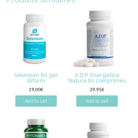
Sélénium 60 gél
A.D.P Energetica
Biform
Natura 60 comprimés
19,00
€
39,95
€
Add to cart
Add to cart