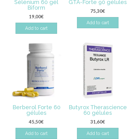
Sélénium 60 gél
GTA-Forte 90 gélules
Biform
75,30
€
19,00
€
Add to cart
Add to cart
Berberol Forte 60
Butyrox Therascience
gélules
60 gélules
45,50
€
31,60
€
Add to cart
Add to cart