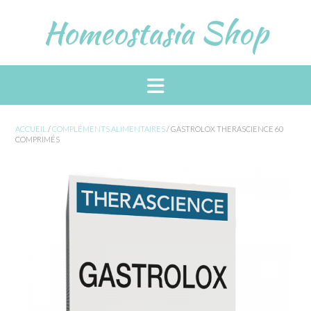
Skip
Homeostasia Shop
to
content
ACCUEIL
/
COMPLÉMENTS ALIMENTAIRES
/ GASTROLOX THERASCIENCE 60
COMPRIMÉS