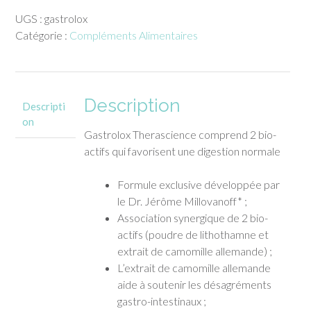
Gastrolox
UGS :
gastrolox
therascience
Catégorie :
Compléments Alimentaires
60
comprimés
Description
Descripti
on
Gastrolox Therascience comprend 2 bio-
actifs qui favorisent une digestion normale
Formule exclusive développée par
le Dr. Jérôme Millovanoff* ;
Association synergique de 2 bio-
actifs (poudre de lithothamne et
extrait de camomille allemande) ;
L’extrait de camomille allemande
aide à soutenir les désagréments
gastro-intestinaux ;