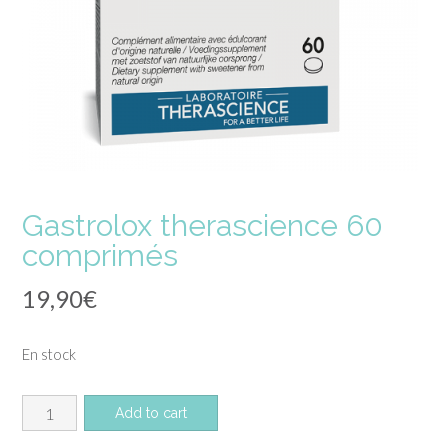
Gastrolox therascience 60
comprimés
19,90
€
En stock
quantité
Add to cart
de