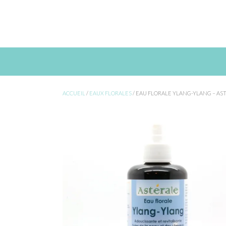
Skip
to
content
ACCUEIL
/
EAUX FLORALES
/ EAU FLORALE YLANG-YLANG – AST