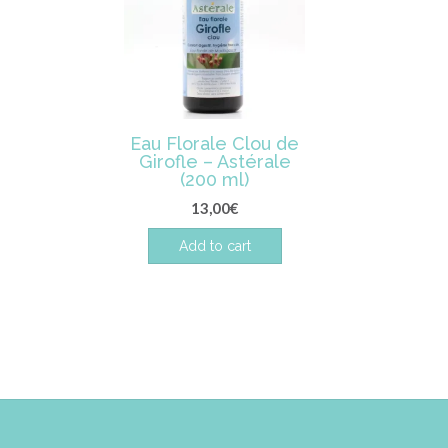
Eau Florale Clou de
Girofle – Astérale
(200 ml)
13,00
€
Add to cart