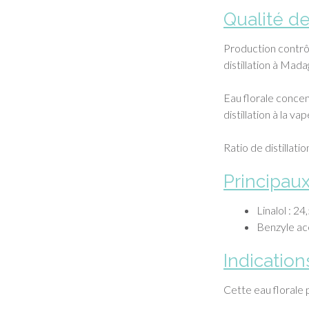
Qualité de
Production contrô
distillation à Mada
Eau florale concen
distillation à la v
Ratio de distillatio
Principau
Linalol : 2
Benzyle ac
Indication
Cette eau florale 