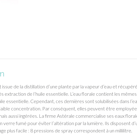
on
 issue de la distillation d’une plante par la vapeur d’eau et récupér
s extraction de l’huile essentielle. L’eau florale contient les mêmes
le essentielle. Cependant, ces dernières sont solubilisées dans l’e
 faible concentration. Par conséquent, elles peuvent être employé
mais aussi ingérées. La firme Astérale commercialise ses eaux floral
 verre fumé pour éviter l’altération par la lumière. Ils disposent d’
e plus facile : 8 pressions de spray correspondent à un millilitre.