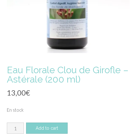
Eau Florale Clou de Girofle –
Astérale (200 ml)
13,00
€
En stock
quantité
Add to cart
de