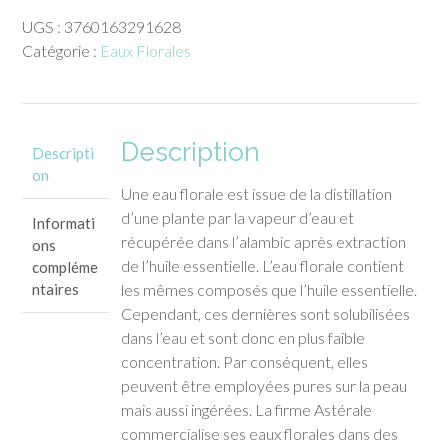
Eau
UGS :
3760163291628
Florale
Catégorie :
Eaux Florales
Clou
de
Girofle
-
Description
Astérale
Descripti
(200
on
Une eau florale est issue de la distillation
ml)
d’une plante par la vapeur d’eau et
Informati
récupérée dans l’alambic après extraction
ons
de l’huile essentielle. L’eau florale contient
compléme
ntaires
les mêmes composés que l’huile essentielle.
Cependant, ces dernières sont solubilisées
dans l’eau et sont donc en plus faible
concentration. Par conséquent, elles
peuvent être employées pures sur la peau
mais aussi ingérées. La firme Astérale
commercialise ses eaux florales dans des