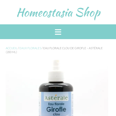
Skip
Homeostasia Shop
to
content
ACCUEIL
/
EAUX FLORALES
/ EAU FLORALE CLOU DE GIROFLE – ASTÉRALE
(200 ML)