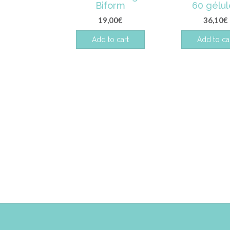
Biform
60 gélu
19,00
€
36,10
€
Add to cart
Add to ca