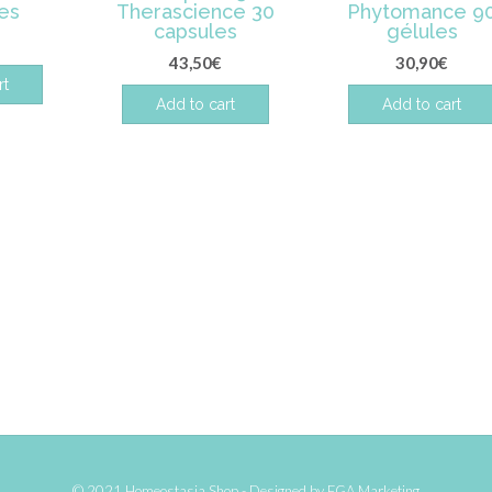
les
Therascience 30
Phytomance 9
capsules
gélules
43,50
€
30,90
€
rt
Add to cart
Add to cart
© 2021 Homeostasia Shop - Designed by
FGA Marketing