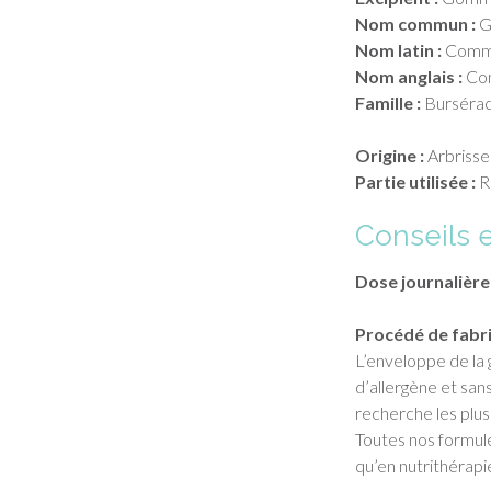
Nom commun :
G
Nom latin :
Commi
Nom anglais :
Com
Famille :
Burséra
Origine :
Arbrissea
Partie utilisée :
R
Conseils 
Dose journalièr
Procédé de fabri
L’enveloppe de la
d’allergène et san
recherche les plus
Toutes nos formul
qu’en nutrithérapi