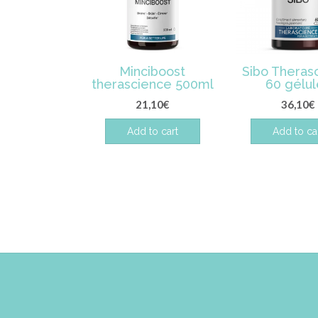
Minciboost
Sibo Theras
therascience 500ml
60 gélu
21,10
€
36,10
€
Add to cart
Add to ca