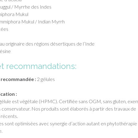
uggul / Myrrhe des Indes
phora Mukul
miphora Mukul / Indian Myrrh
cées
u originaire des régions désertiques de l’Inde
ésine
et recommandations:
e recommandée :
2 gélules
cation :
 gélule est végétale (HPMC). Certifiée sans OGM, sans gluten, exe
s conservateur. Nos produits sont élaborés à partir des travaux de
 récents.
es sont optimisées avec synergie d’action autant en phytothérapie
e.