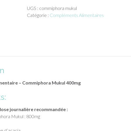
Commiphora
UGS :
commiphora mukul
Mukul
Catégorie :
Compléments Alimentaires
400mg
Oronalys
on
mentaire – Commiphora Mukul 400mg
s:
dose journalière recommandée :
phora Mukul : 800mg
 d’acacia