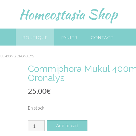
Homeostasia Shop
BOUTIQUE
PANIER
CONTACT
UL 400MG ORONALYS
Commiphora Mukul 400
Oronalys
25,00
€
En stock
quantité
Add to cart
de