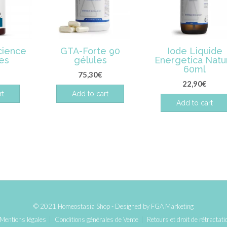
cience
GTA-Forte 90
Iode Liquide
les
gélules
Energetica Natu
60ml
75,30
€
22,90
€
rt
Add to cart
Add to cart
© 2021 Homeostasia Shop - Designed by
FGA Marketing
Mentions légales
Conditions générales de Vente
Retours et droit de rétractati