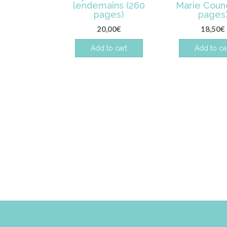
lendemains (260
Marie Coune
pages)
pages
20,00
€
18,50
€
Add to cart
Add to ca