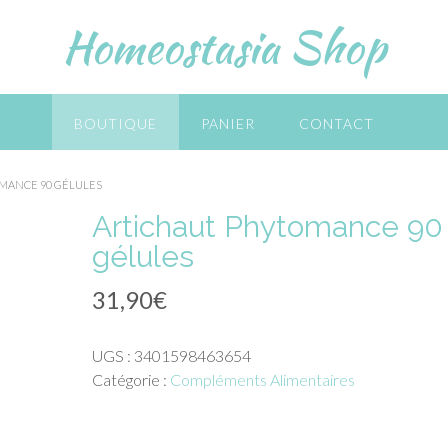
Homeostasia Shop
BOUTIQUE
PANIER
CONTACT
OMANCE 90 GÉLULES
Artichaut Phytomance 90
gélules
31,90
€
UGS :
3401598463654
Catégorie :
Compléments Alimentaires