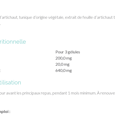
’artichaut, tunique d’origine végétale, extrait de feuille d’artichaut t
.
itionnelle
Pour 3 gélules
200,0 mg
20,0 mg
t
640,0 mg
ilisation
r jour avant les principaux repas, pendant 1 mois minimum. À renouve
ploi :