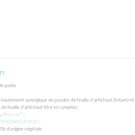
on
de poids
 hautement synergique de poudre de feuille d’artichaut (totum) et
 de feuille d’artichaut titré en cynarine ;
®
ty Process
;
el THERASCIENCE
;
% d’origine végétale.