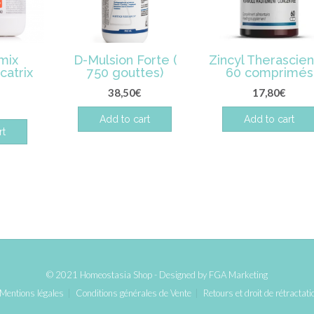
mix
D-Mulsion Forte (
Zincyl Therascie
catrix
750 gouttes)
60 comprimés
38,50
€
17,80
€
Add to cart
Add to cart
rt
© 2021 Homeostasia Shop - Designed by
FGA Marketing
Mentions légales
Conditions générales de Vente
Retours et droit de rétractati