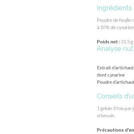
Ingrédients
Poudre de feuille d
à 10% de cynarine
Poids net :
31.5 g
Analyse nutr
Extrait d’artichaut
dont cynarine
Poudre d’artichau
Conseils d’ut
1 gélule 3 fois pa
si besoin.
Précautions d’em