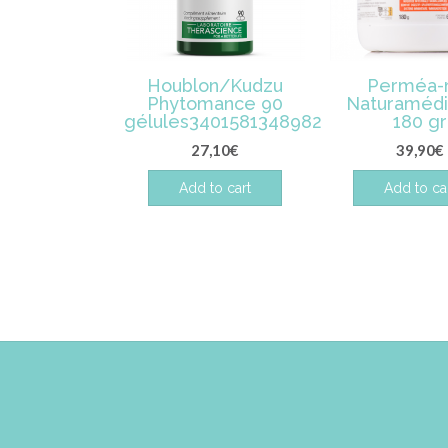
Houblon/Kudzu
Perméa-
Phytomance 90
Naturamédi
gélules3401581348982
180 gr
27,10
€
39,90
€
Add to cart
Add to ca