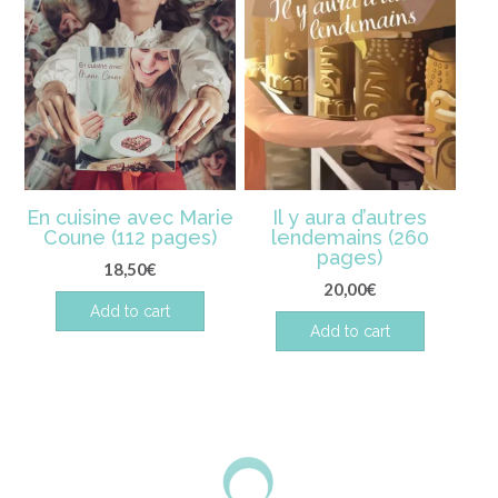
En cuisine avec Marie
Il y aura d’autres
Coune (112 pages)
lendemains (260
pages)
18,50
€
20,00
€
Add to cart
Add to cart