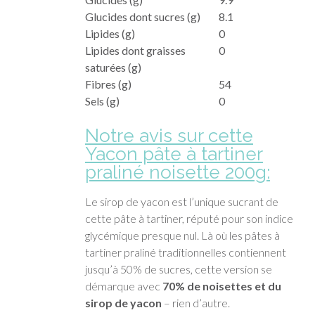
Glucides dont sucres (g)
8.1
Lipides (g)
0
Lipides dont graisses
0
saturées (g)
Fibres (g)
54
Sels (g)
0
Notre avis sur cette
Yacon pâte à tartiner
praliné noisette 200g:
Le sirop de yacon est l’unique sucrant de
cette pâte à tartiner, réputé pour son indice
glycémique presque nul. Là où les pâtes à
tartiner praliné traditionnelles contiennent
jusqu’à 50% de sucres, cette version se
démarque avec
70% de noisettes et du
sirop de yacon
– rien d’autre.