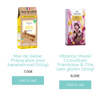
Max de Génie:
Viblance Muesli
Préparation pour
Croustillant
bananabread (200g)
Framboise & Chia
sans gluten (300g)
7,00
€
8,00
€
Add to cart
Add to cart