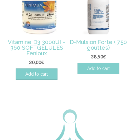
Vitamine D3 3000UI –
D-Mulsion Forte ( 750
360 SOFTGÉLULES
gouttes)
Fenioux
38,50
€
30,00
€
Add to cart
Add to cart