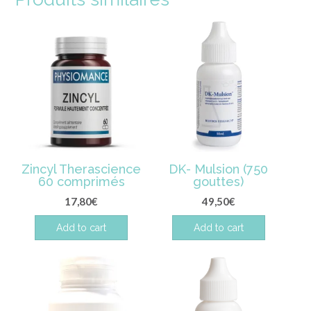
Zincyl Therascience
DK- Mulsion (750
60 comprimés
gouttes)
17,80
€
49,50
€
Add to cart
Add to cart