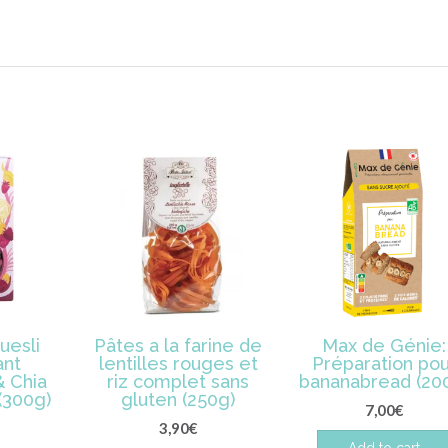
uesli
Pâtes a la farine de
Max de Génie:
ant
lentilles rouges et
Préparation pou
& Chia
riz complet sans
bananabread (20
(300g)
gluten (250g)
7,00
€
3,90
€