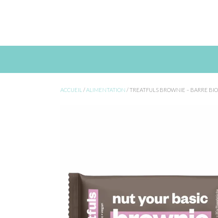
Skip
to
content
ACCUEIL
/
ALIMENTATION
/ TREATFULS BROWNIE – BARRE BIO 