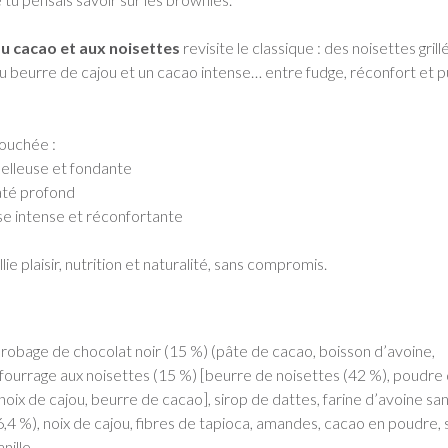
au cacao et aux noisettes
revisite le classique : des noisettes grill
 beurre de cajou et un cacao intense… entre fudge, réconfort et p
ouchée :
elleuse et fondante
até profond
e intense et réconfortante
lie plaisir, nutrition et naturalité, sans compromis.
s
robage de chocolat noir (15 %) (pâte de cacao, boisson d’avoine,
fourrage aux noisettes (15 %) [beurre de noisettes (42 %), poudre
noix de cajou, beurre de cacao], sirop de dattes, farine d’avoine sa
6,4 %), noix de cajou, fibres de tapioca, amandes, cacao en poudre, 
nille.