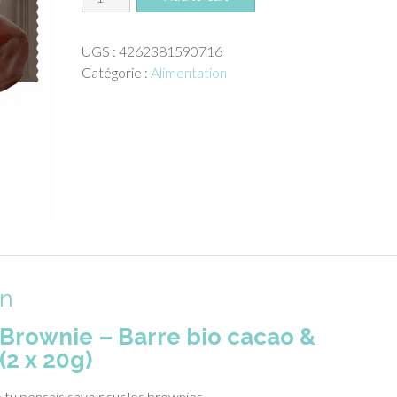
de
Treatfuls
UGS :
4262381590716
Brownie
Catégorie :
Alimentation
-
Barre
bio
cacao
&
noisettes
(2
x
20g)
on
 Brownie – Barre bio cacao &
(2 x 20g)
 tu pensais savoir sur les brownies.