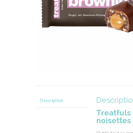
Descripti
Description
Treatfuls
noisettes 
Oublie tout ce que