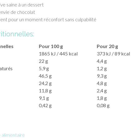
ive saine à un dessert
envie de chocolat
ent pour un moment réconfort sans culpabilité
itionnelles:
nnelles
Pour 100 g
Pour 20 g
1865 kJ / 445 kcal
373 kJ / 89 kcal
22 g
4,4 g
aturés
5,9 g
1,2 g
46,5 g
9,3 g
24,2 g
4,8 g
11,8 g
2,4 g
9,1 g
1,8 g
0,42 g
0,08 g
alimentaire