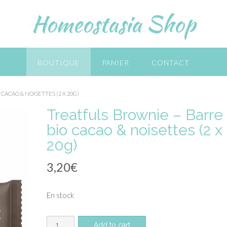
Homeostasia Shop
BOUTIQUE
PANIER
CONTACT
CACAO & NOISETTES (2 X 20G)
Treatfuls Brownie – Barre
bio cacao & noisettes (2 x
20g)
3,20
€
En stock
quantité
Add to cart