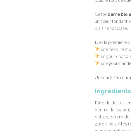
Cette
barre bio 
un cœur fondant au
plaisir chocolaté.
Dès la première b
une texture mo
un goût chocol
une gourmandis
Un snack sain qui al
Ingrédient
Pâte de dattes, en
beurre de cacao), 
dattes, beurre de 
gluten, noisettes (
marin, extrait de va