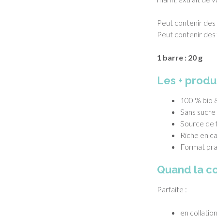
Peut contenir des t
Peut contenir des 
1 barre : 20 g
Les + produ
100 % bio 
Sans sucre
Source de 
Riche en c
Format pra
Quand la c
Parfaite :
en collati