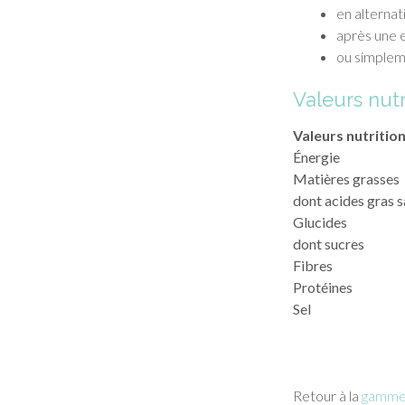
en alternat
après une 
ou simplem
Valeurs nutr
Valeurs nutritio
Énergie
Matières grasses
dont acides gras s
Glucides
dont sucres
Fibres
Protéines
Sel
Retour à la
gamme 