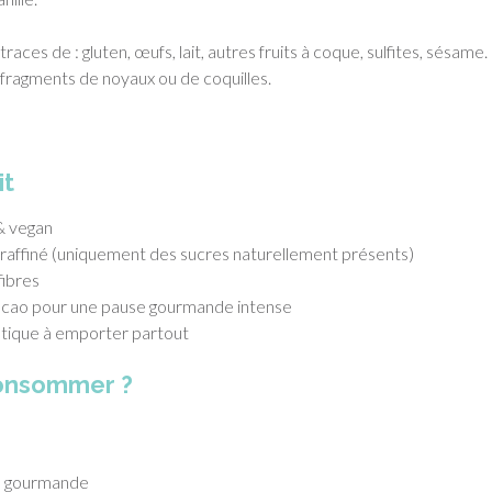
races de : gluten, œufs, lait, autres fruits à coque, sulfites, sésame.
fragments de noyaux ou de coquilles.
it
& vegan
 raffiné (uniquement des sucres naturellement présents)
fibres
acao pour une pause gourmande intense
tique à emporter partout
onsommer ?
on gourmande