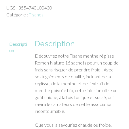
Tisane
UGS :
3554740100430
menthe
Catégorie :
Tisanes
réglisse
Romon
Nature
16
Description
sachets
Descripti
on
Découvrez notre Tisane menthe réglisse
Romon Nature 16 sachets pour un coup de
frais sans risquer de prendre froid ! Avec
ses ingrédients de qualité, incluant de la
réglisse, de la menthe et de l’extrait de
menthe poivrée bio, cette infusion offre un
goût unique, à la fois tonique et sucré, qui
ravira les amateurs de cette association
incontournable.
Que vous la savouriez chaude ou froide,