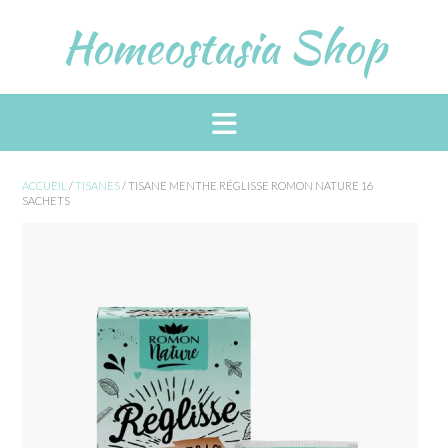
Skip
Homeostasia Shop
to
content
ACCUEIL
/
TISANES
/ TISANE MENTHE RÉGLISSE ROMON NATURE 16
SACHETS