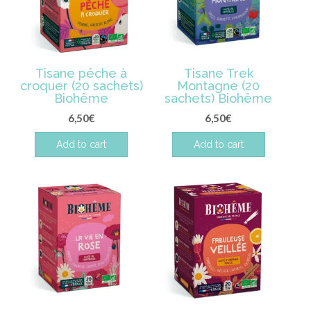
Tisane pêche à
Tisane Trek
croquer (20 sachets)
Montagne (20
Biohême
sachets) Biohême
6,50
€
6,50
€
Add to cart
Add to cart