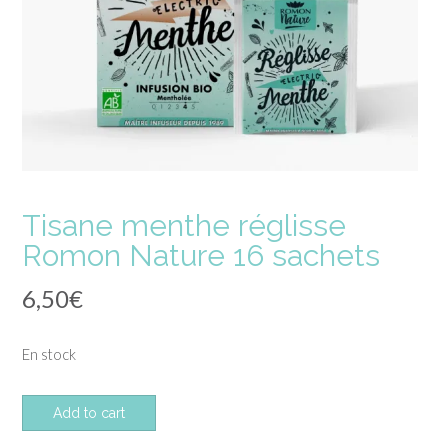
Tisane menthe réglisse
Romon Nature 16 sachets
6,50
€
En stock
quantité
Add to cart
de