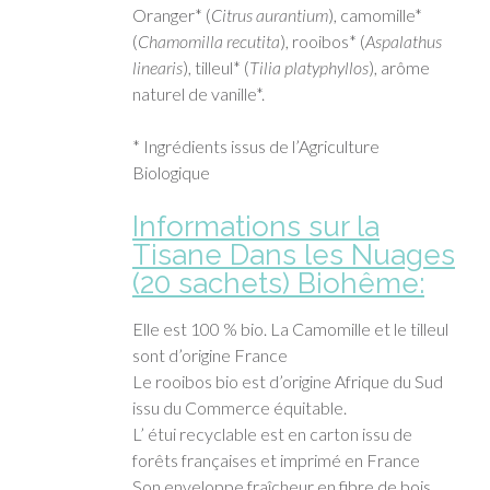
Oranger* (
Citrus aurantium
), camomille*
(
Chamomilla recutita
), rooibos* (
Aspalathus
linearis
), tilleul* (
Tilia platyphyllos
), arôme
naturel de vanille*.
* Ingrédients issus de l’Agriculture
Biologique
Informations sur la
Tisane Dans les Nuages
(20 sachets) Biohême:
Elle est 100 % bio. La Camomille et le tilleul
sont d’origine France
Le rooibos bio est d’origine Afrique du Sud
issu du Commerce équitable.
L’ étui recyclable est en carton issu de
forêts françaises et imprimé en France
Son enveloppe fraîcheur en fibre de bois.