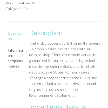
UGS :
3554742853235
Allaitement
Catégorie :
Tisanes
-
Romon
Nature
(20
Description
sachets)
Descripti
on
Tout d’abord, pourquoi la Tisane Allaitement
– Romon Nature est-elle présente sur
Informati
notre e-shop ? Tout simplement car cette
ons
gamme est formulée avec des ingrédients
compléme
ntaires
issus de l’agriculture Biologique. En effet,
depuis plus de 30 ans, Romon Nature
s’engage à proposer des tisanes 100% bio
tout en veillant à proposer des contenants
de plus en plus respectueux de
l’environnement également.
Ingrédients dans la