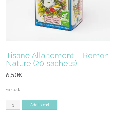
Tisane Allaitement – Romon
Nature (20 sachets)
6,50
€
En stock
quantité
Add to cart
de
Tisane