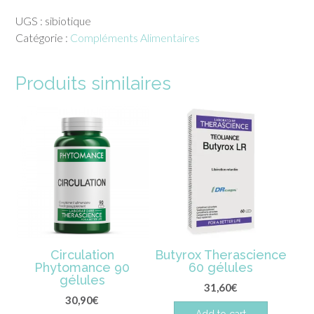
sibiotique
UGS :
sibiotique
oronalys
Catégorie :
Compléments Alimentaires
Produits similaires
Circulation
Butyrox Therascience
Phytomance 90
60 gélules
gélules
31,60
€
30,90
€