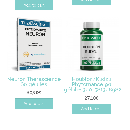
Add to cart
Add to cart
Neuron Therascience
Houblon/Kudzu
60 gélules
Phytomance 90
gélules3401581348982
50,90
€
27,10
€
Add to cart
Add to cart