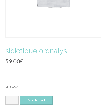
sibiotique oronalys
59,00
€
En stock
quantité
Add to cart
de