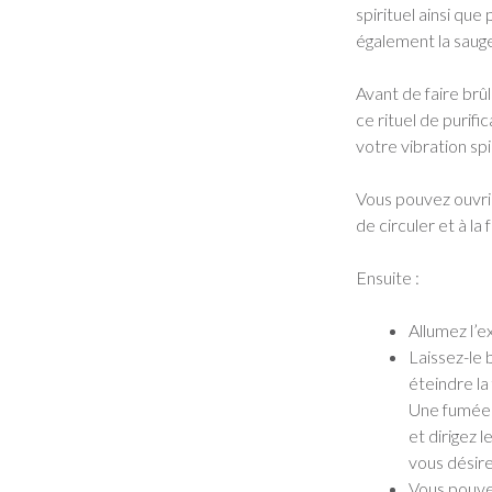
spirituel ainsi qu
également la sauge
Avant de faire brû
ce rituel de purif
votre vibration spi
Vous pouvez ouvrir
de circuler et à la
Ensuite :
Allumez l’e
Laissez-le 
éteindre la
Une fumée 
et dirigez 
vous désire
Vous pouvez