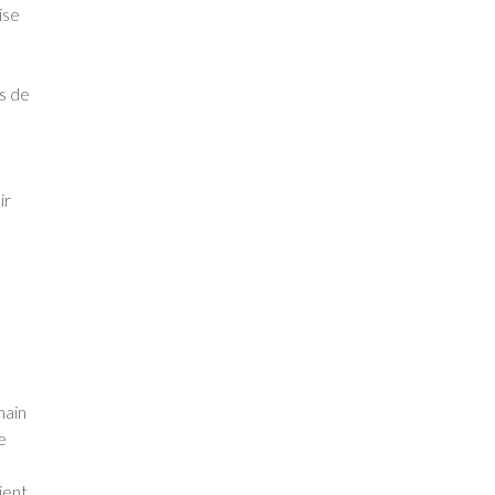
ise
rs de
ir
main
e
ient.