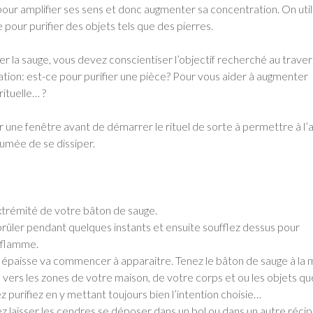
e pour amplifier ses sens et donc augmenter sa concentration. On util
 pour purifier des objets tels que des pierres.
ler la sauge, vous devez conscientiser l’objectif recherché au trave
ication: est-ce pour purifier une pièce? Pour vous aider à augmenter
rituelle… ?
 une fenêtre avant de démarrer le rituel de sorte à permettre à l’a
 fumée de se dissiper.
xtrémité de votre bâton de sauge.
brûler pendant quelques instants et ensuite soufflez dessus pour
 flamme.
épaisse va commencer à apparaitre. Tenez le bâton de sauge à la 
le vers les zones de votre maison, de votre corps et ou les objets qu
z purifiez en y mettant toujours bien l’intention choisie…
 laisser les cendres se déposer dans un bol ou dans un autre récip