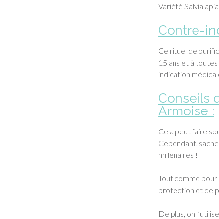
Variété Salvia apia
Contre-ind
Ce rituel de purif
15 ans et à toutes
indication médical
Conseils d
Armoise :
Cela peut faire so
Cependant, sachez 
millénaires !
Tout comme pour 
protection et de pu
De plus, on l’util