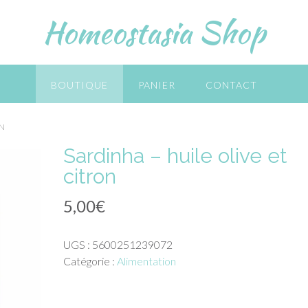
Homeostasia Shop
BOUTIQUE
PANIER
CONTACT
ON
Sardinha – huile olive et
citron
5,00
€
UGS :
5600251239072
Catégorie :
Alimentation