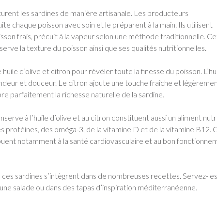
urent les sardines de manière artisanale. Les producteurs
te chaque poisson avec soin et le préparent à la main. Ils utilisent
son frais, précuit à la vapeur selon une méthode traditionnelle. Ce
erve la texture du poisson ainsi que ses qualités nutritionnelles.
huile d’olive et citron pour révéler toute la finesse du poisson. L’hu
ndeur et douceur. Le citron ajoute une touche fraîche et légèreme
bre parfaitement la richesse naturelle de la sardine.
serve à l’huile d’olive et au citron constituent aussi un aliment nutrit
s protéines, des oméga-3, de la vitamine D et de la vitamine B12. 
buent notamment à la santé cardiovasculaire et au bon fonctionne
, ces sardines s’intègrent dans de nombreuses recettes. Servez-les
ns une salade ou dans des tapas d’inspiration méditerranéenne.