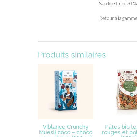
Sardine (min. 70 %),
Retour à la gamme
Produits similaires
Viblance Crunchy
Pâtes bio le
Muesli coco – choco
rouges et poi