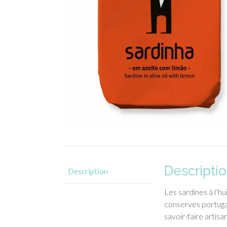
Descripti
Description
Les sardines à l’hu
conserves portuga
savoir-faire artisan