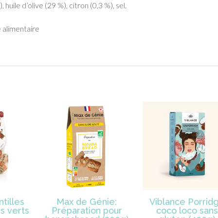
 huile d’olive (29 %), citron (0,3 %), sel.
 alimentaire
ntilles
Max de Génie:
Viblance Porrid
s verts
Préparation pour
coco loco sans