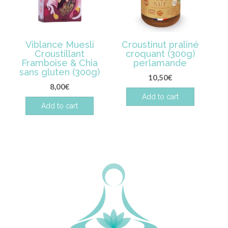
Viblance Muesli
Croustinut praliné
Croustillant
croquant (300g)
Framboise & Chia
perlamande
sans gluten (300g)
10,50
€
8,00
€
Add to cart
Add to cart