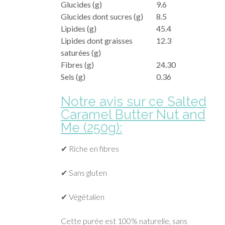
Glucides (g)
9.6
Glucides dont sucres (g)
8.5
Lipides (g)
45.4
Lipides dont graisses
12.3
saturées (g)
Fibres (g)
24.30
Sels (g)
0.36
Notre avis sur ce Salted
Caramel Butter Nut and
Me (250g)
:
✔ Riche en fibres
✔ Sans gluten
✔ Végétalien
Cette purée est 100% naturelle, sans