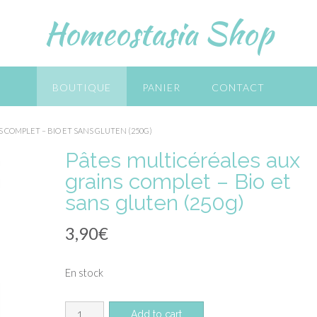
Homeostasia Shop
BOUTIQUE
PANIER
CONTACT
S COMPLET – BIO ET SANS GLUTEN (250G)
Pâtes multicéréales aux
grains complet – Bio et
sans gluten (250g)
3,90
€
En stock
quantité
Add to cart