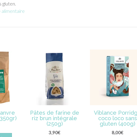
 gluten.
alimentaire
hanvre
Pâtes de farine de
Viblance Porrid
(350gr)
riz brun intégrale
coco loco sans
(250g)
gluten (400g)
3,90
€
8,00
€