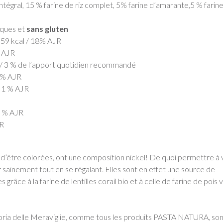
 intégral, 15 % farine de riz complet, 5% farine d’amarante,5 % farin
iques et
sans gluten
59 kcal / 18% AJR
% AJR
g / 3 % de l’apport quotidien recommandé
8 % AJR
/ 1 % AJR
7 % AJR
JR
s
 d’être colorées, ont une composition nickel! De quoi permettre à 
sainement tout en se régalant. Elles sont en effet une source de
 grâce à la farine de lentilles corail bio et à celle de farine de pois 
oria delle Meraviglie, comme tous les produits PASTA NATURA, son