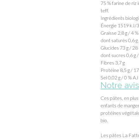
75 % farine de riz
teff.
Ingrédients biolog
Énergie 1519 kJ/3
Graisse 2,8 g / 4 
dont saturés 0,6 
Glucides 73 g / 2
dont sucres 0,6 g 
Fibres 3,7 g
Protéine 8,5 g / 1
Sel 0,02 g / 0 % A
Notre avi
Ces pâtes, en plus
enfants de manger 
protéines végétales
bio.
Les pâtes La Fatt