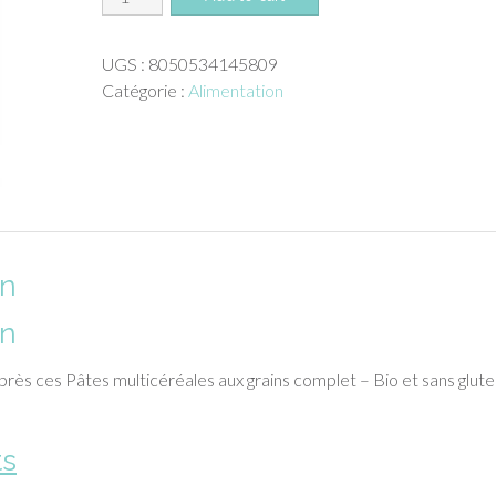
de
Pâtes
UGS :
8050534145809
multicéréales
Catégorie :
Alimentation
aux
grains
complet
-
Bio
et
sans
on
gluten
(250g)
on
près ces Pâtes multicéréales aux grains complet – Bio et sans glut
ts