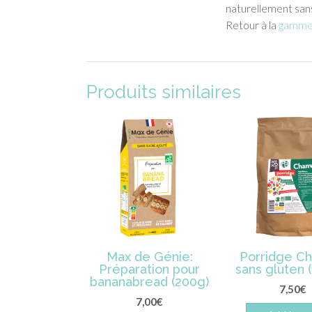
naturellement sans
Retour à la
gamme 
Produits similaires
Max de Génie:
Porridge C
Préparation pour
sans gluten 
bananabread (200g)
7,50
€
7,00
€