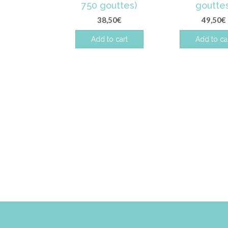
750 gouttes)
gouttes
38,50
€
49,50
€
Add to cart
Add to ca