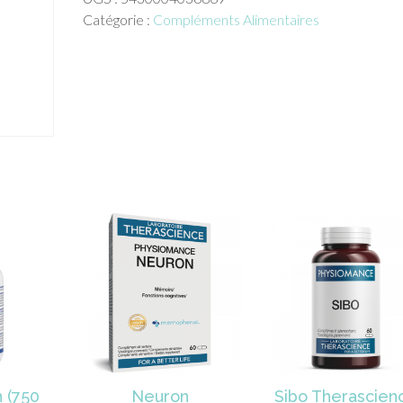
oronalys
Catégorie :
Compléments Alimentaires
ge
 (750
Neuron
Sibo Therascien