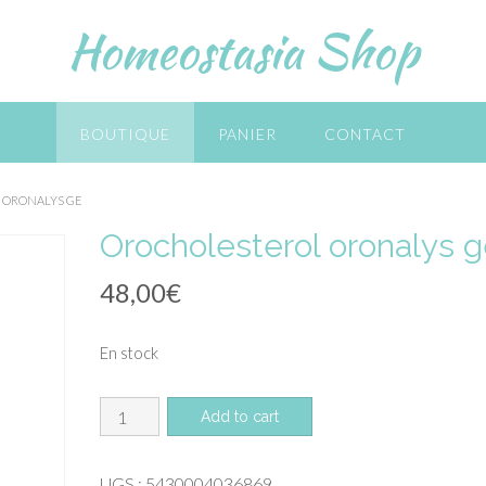
Homeostasia Shop
BOUTIQUE
PANIER
CONTACT
 ORONALYS GE
Orocholesterol oronalys 
48,00
€
En stock
quantité
Add to cart
de
Orocholesterol
UGS :
5430004036869