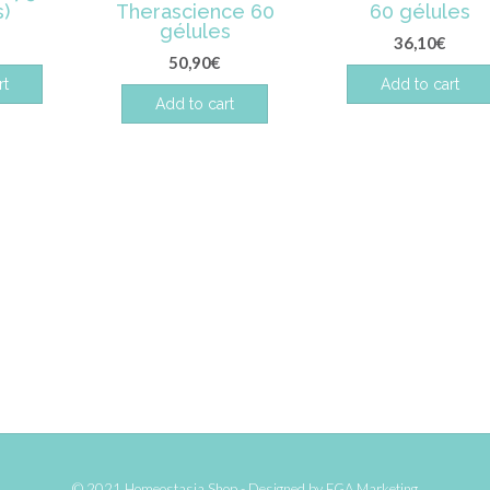
)
Therascience 60
60 gélules
gélules
36,10
€
50,90
€
rt
Add to cart
Add to cart
© 2021 Homeostasia Shop - Designed by
FGA Marketing