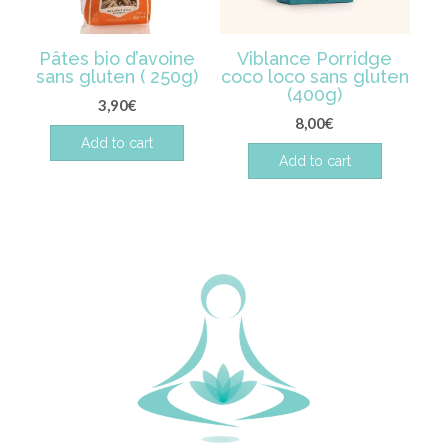
Pâtes bio d’avoine
Viblance Porridge
sans gluten ( 250g)
coco loco sans gluten
(400g)
3,90
€
8,00
€
Add to cart
Add to cart