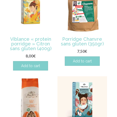
Viblance « protein
Porridge Chanvre
porridge » Citron
sans gluten (350gr)
sans gluten (400g)
7,50
€
8,00
€
Add to cart
Add to cart