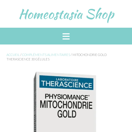
Skip
Homeostasia Shop
to
content
ACCUEIL
/
COMPLÉMENTS ALIMENTAIRES
/ MITOCHONDRIE GOLD
THERASCIENCE 30 GÉLULES