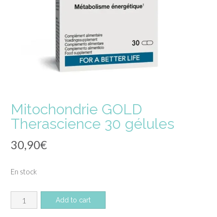
Mitochondrie GOLD
Therascience 30 gélules
30,90
€
En stock
quantité
Add to cart
de