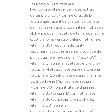
Tunique d’origine végétale :
hydroxypropylméthylcellulose, extrait
de
Ginkgo biloba
, vitamine C (acide L-
ascorbique), agent de charge : carbonate
de magnésium, acétyl-L-carnitine HCl, acide
alpha-lipoïque, N-acétylcystéine, coenzyme
Q10, trans-resvératrol, sélénométhionine,
vitamine B3 (nicotinamide), anti-
agglomérant : acides gras, sel disodique de
®
pyrroloquinoléine-quinone (MGCPQQ
),
vitamine E naturelle (acétate de D-alpha-
tocophéryl et succinate acide de D-alpha
tocophérol ), bisglycinate de zinc, vitamine
B2 (riboflavine 5′-phosphate, sodium),
vitamine B1(mononitrate de thiamine),
vitamine B5 (calcium D panthothenate),
vitamine B6 (pyridoxial 5′-phosphate),
vitamine D3 naturelle
(cholécalciférol),vitamine B8 (biotine),