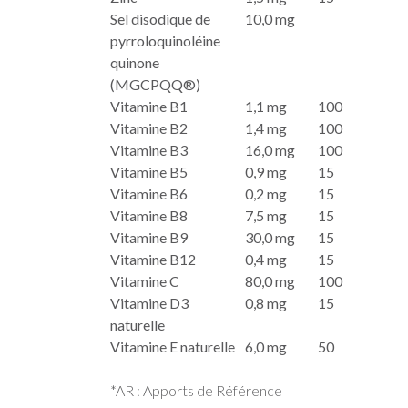
Sel disodique de
10,0 mg
pyrroloquinoléine
quinone
(MGCPQQ®)
Vitamine B1
1,1 mg
100
Vitamine B2
1,4 mg
100
Vitamine B3
16,0 mg
100
Vitamine B5
0,9 mg
15
Vitamine B6
0,2 mg
15
Vitamine B8
7,5 mg
15
Vitamine B9
30,0 mg
15
Vitamine B12
0,4 mg
15
Vitamine C
80,0 mg
100
Vitamine D3
0,8 mg
15
naturelle
Vitamine E naturelle
6,0 mg
50
*AR : Apports de Référence