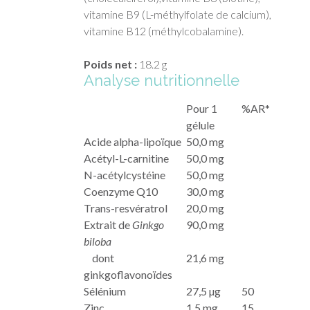
vitamine B9 (L-méthylfolate de calcium),
vitamine B12 (méthylcobalamine).
Poids net :
18.2 g
Analyse nutritionnelle
Pour 1
%AR*
gélule
Acide alpha-lipoïque
50,0 mg
Acétyl-L-carnitine
50,0 mg
N-acétylcystéine
50,0 mg
Coenzyme Q10
30,0 mg
Trans-resvératrol
20,0 mg
Extrait de
Ginkgo
90,0 mg
biloba
dont
21,6 mg
ginkgoflavonoïdes
Sélénium
27,5 µg
50
Zinc
1,5 mg
15