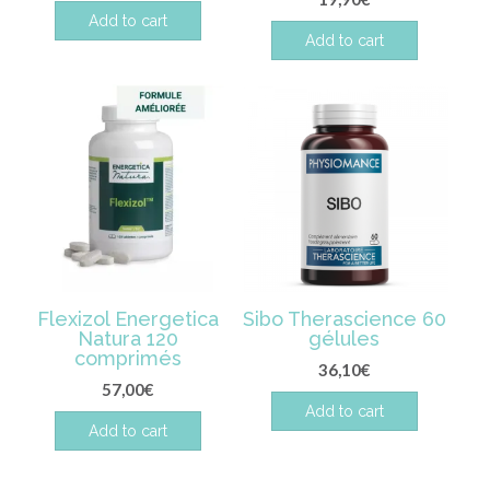
Add to cart
Add to cart
Flexizol Energetica
Sibo Therascience 60
Natura 120
gélules
comprimés
36,10
€
57,00
€
Add to cart
Add to cart