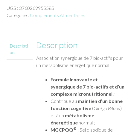
Mitochondrie
UGS :
3760269955585
GOLD
Catégorie :
Compléments Alimentaires
Therascience
30
gélules
Description
Descripti
on
Association synergique de 7 bio-actifs pour
un métabolisme énergétique normal
Formule innovante et
synergique
de 7 bio-actifs et d’un
complexe micronutritionnel ;
Contribue au
maintien d’un bonne
fonction cognitive
(
Ginkgo Biloba
)
et à un
métabolisme
énergétique
normal ;
®
MGCPQQ
: Sel disodique de