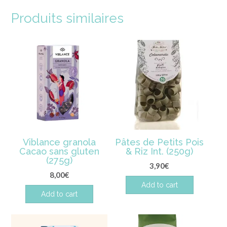
Produits similaires
Viblance granola
Pâtes de Petits Pois
Cacao sans gluten
& Riz Int. (250g)
(275g)
3,90
€
8,00
€
Add to cart
Add to cart