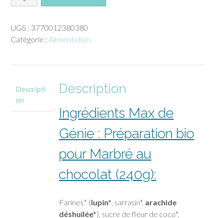
de
Max
UGS :
3770012380380
de
Catégorie :
Alimentation
Génie
:
Préparation
bio
Description
pour
Descripti
Marbré
on
Ingrédients Max de
au
chocolat
Génie : Préparation bio
(240g)
pour Marbré au
chocolat (240g):
Farines* (
lupin*
, sarrasin*,
arachide
déshuilée*
), sucre de fleur de coco*,