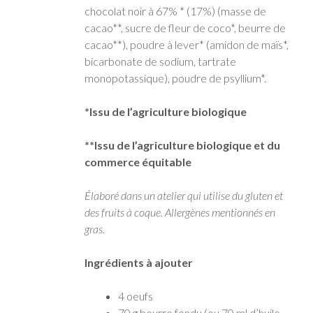
chocolat noir à 67% * (17%) (masse de
cacao**, sucre de fleur de coco*, beurre de
cacao**), poudre à lever* (amidon de maïs*,
bicarbonate de sodium, tartrate
monopotassique), poudre de psyllium*.
*Issu de l’agriculture biologique
**Issu de l’agriculture biologique et du
commerce équitable
Élaboré dans un atelier qui utilise du gluten et
des fruits à coque. Allergènes mentionnés en
gras.
Ingrédients à ajouter
4 oeufs
70 g beurre fondu (ou 70 ml d’huile