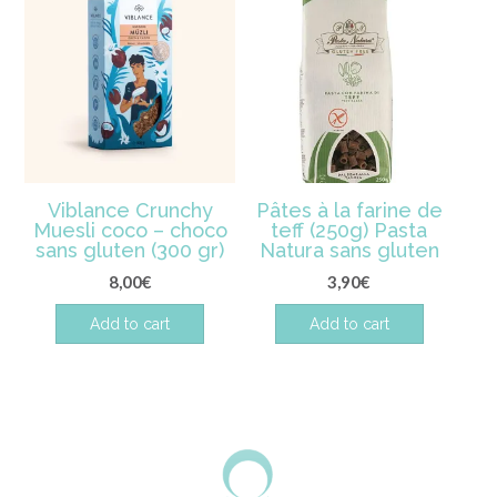
Viblance Crunchy
Pâtes à la farine de
Muesli coco – choco
teff (250g) Pasta
sans gluten (300 gr)
Natura sans gluten
8,00
€
3,90
€
Add to cart
Add to cart