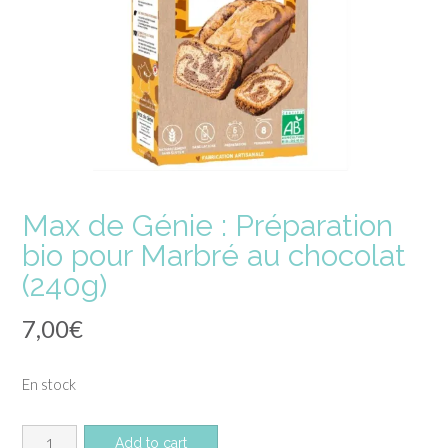
Max de Génie : Préparation
bio pour Marbré au chocolat
(240g)
7,00
€
En stock
quantité
Add to cart