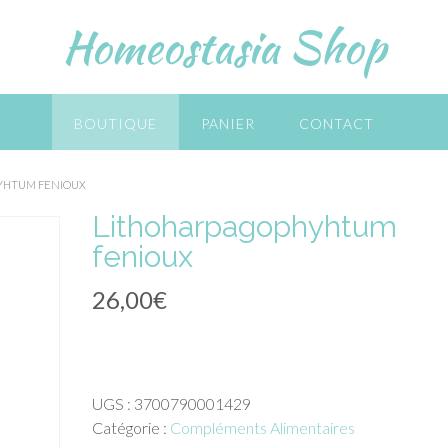
Homeostasia Shop
BOUTIQUE
PANIER
CONTACT
YHTUM FENIOUX
Lithoharpagophyhtum
fenioux
26,00
€
UGS :
3700790001429
Catégorie :
Compléments Alimentaires