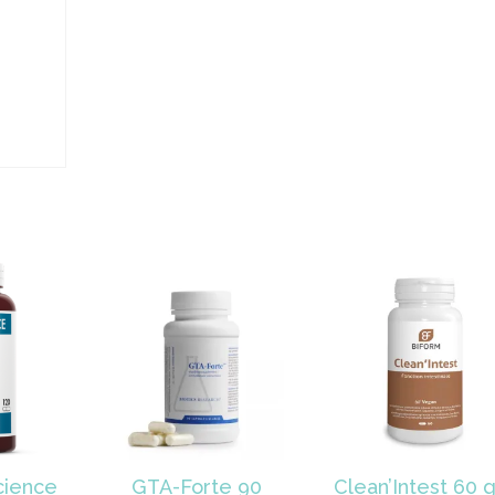
cience
GTA-Forte 90
Clean’Intest 60 