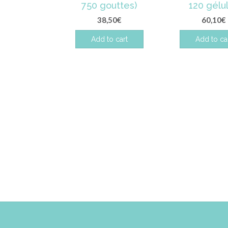
750 gouttes)
120 gélu
38,50
€
60,10
€
Add to cart
Add to ca