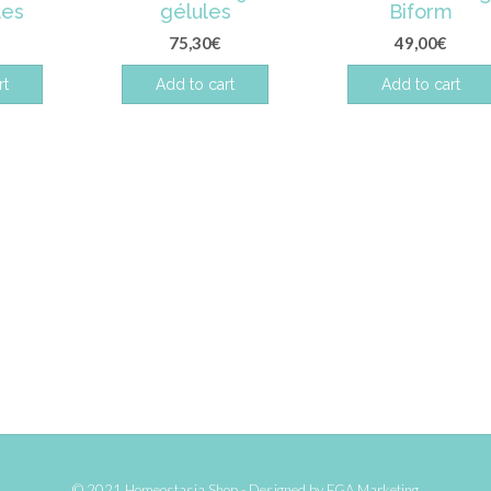
les
gélules
Biform
75,30
€
49,00
€
rt
Add to cart
Add to cart
© 2021 Homeostasia Shop - Designed by
FGA Marketing