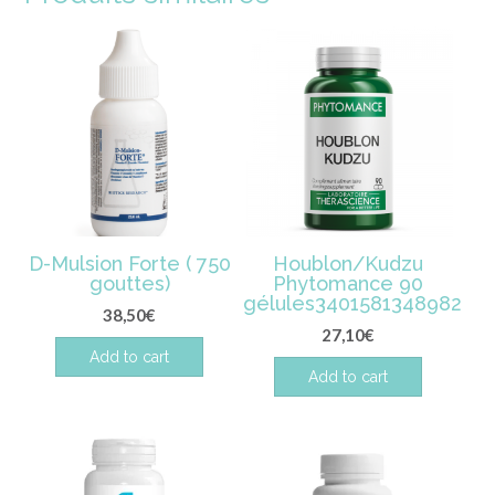
D-Mulsion Forte ( 750
Houblon/Kudzu
gouttes)
Phytomance 90
gélules3401581348982
38,50
€
27,10
€
Add to cart
Add to cart