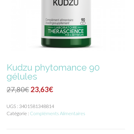
Kudzu phytomance 90
gélules
Le
Le
27,80
€
23,63
€
prix
prix
UGS :
3401581348814
initial
actuel
Catégorie :
Compléments Alimentaires
était :
est :
27,80€.
23,63€.