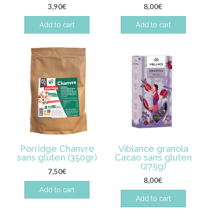
3,90
€
8,00
€
Add to cart
Add to cart
Porridge Chanvre
Viblance granola
sans gluten (350gr)
Cacao sans gluten
(275g)
7,50
€
8,00
€
Add to cart
Add to cart