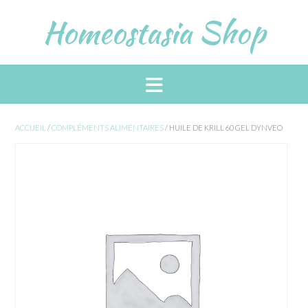
Skip
Homeostasia Shop
to
content
ACCUEIL
/
COMPLÉMENTS ALIMENTAIRES
/ HUILE DE KRILL 60 GEL DYNVEO