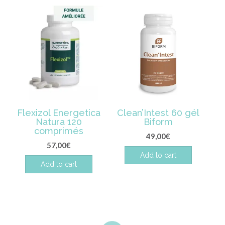
Flexizol Energetica
Clean’Intest 60 gél
Natura 120
Biform
comprimés
49,00
€
57,00
€
Add to cart
Add to cart