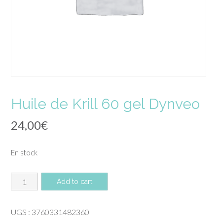
Huile de Krill 60 gel Dynveo
24,00
€
En stock
quantité
Add to cart
de
Huile
UGS :
3760331482360
de