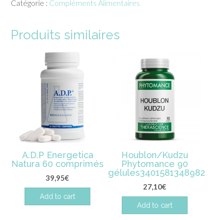
Catégorie :
Compléments Alimentaires
Krill
60
gel
Produits similaires
Dynveo
A.D.P Energetica
Houblon/Kudzu
Natura 60 comprimés
Phytomance 90
gélules3401581348982
39,95
€
27,10
€
Add to cart
Add to cart